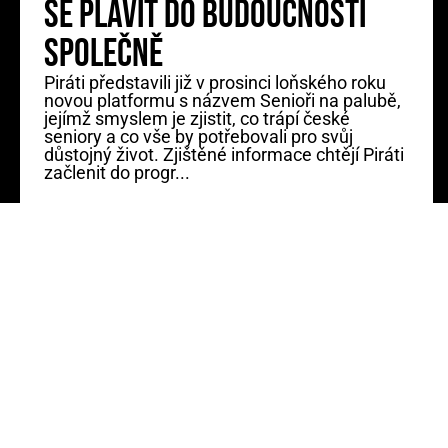
se plavit do budoucnosti
společně
Piráti představili již v prosinci loňského roku
novou platformu s názvem Senioři na palubě,
jejímž smyslem je zjistit, co trápí české
seniory a co vše by potřebovali pro svůj
důstojný život. Zjištěné informace chtějí Piráti
začlenit do progr...
ZJISTI VÍCE